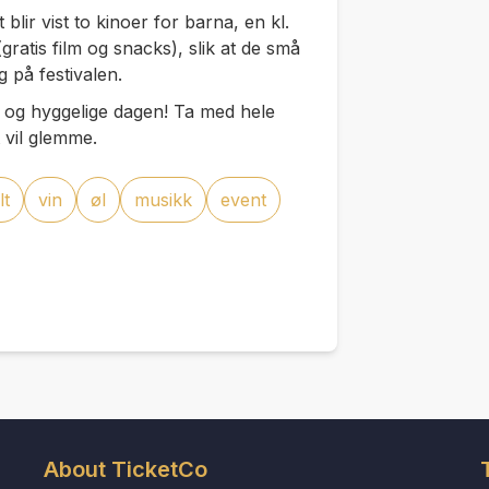
blir vist to kinoer for barna, en kl.
(gratis film og snacks), slik at de små
på festivalen.
e og hyggelige dagen! Ta med hele
 vil glemme.
lt
vin
øl
musikk
event
About TicketCo