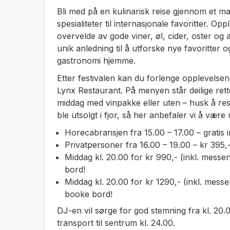
Bli med på en kulinarisk reise gjennom et man
spesialiteter til internasjonale favoritter. O
overvelde av gode viner, øl, cider, oster o
unik anledning til å utforske nye favoritter og
gastronomi hjemme.
Etter festivalen kan du forlenge opplevelse
Lynx Restaurant. På menyen står deilige ret
middag med vinpakke eller uten – husk å re
ble utsolgt i fjor, så her anbefaler vi å være 
Horecabransjen fra 15.00 – 17.00 – grati
Privatpersoner fra 16.00 – 19.00 – kr 395,
Middag kl. 20.00 for kr 990,- (inkl. messe
bord!
Middag kl. 20.00 for kr 1290,- (inkl. mess
booke bord!
DJ-en vil sørge for god stemning fra kl. 20.
transport til sentrum kl. 24.00.