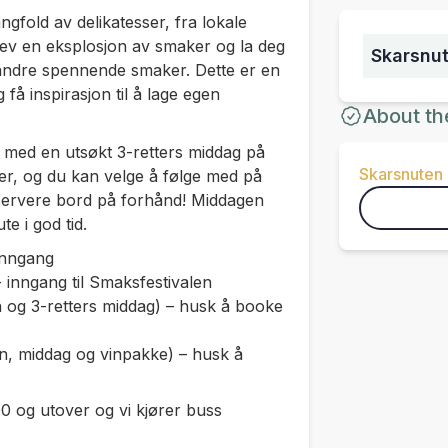
gfold av delikatesser, fra lokale
pplev en eksplosjon av smaker og la deg
Skarsnut
g andre spennende smaker. Dette er en
 få inspirasjon til å lage egen
About th
n med en utsøkt 3-retters middag på
Skarsnuten 
ter, og du kan velge å følge med på
servere bord på forhånd! Middagen
ute i god tid.
s inngang
- inngang til Smaksfestivalen
n og 3-retters middag) – husk å booke
en, middag og vinpakke) – husk å
00 og utover og vi kjører buss