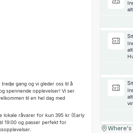
In
alt
Sm
In
al
Hu
Sm
redje gang og vi gleder oss til å
In
 og spennende opplevelser! Vi ser
al
velkommen til en hel dag med
vi
e lokale råvarer for kun 395 kr (Early
 til 19:00 og passer perfekt for
Where's 
ksopplevelser.